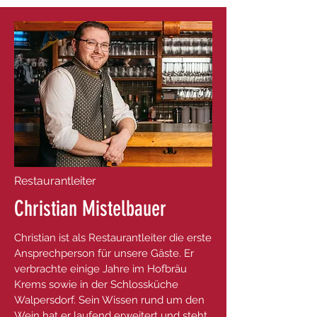
Restaurantleiter
Christian Mistelbauer
Christian ist als Restaurantleiter die erste
Ansprechperson für unsere Gäste. Er
verbrachte einige Jahre im Hofbräu
Krems sowie in der Schlossküche
Walpersdorf. Sein Wissen rund um den
Wein hat er laufend erweitert und steht