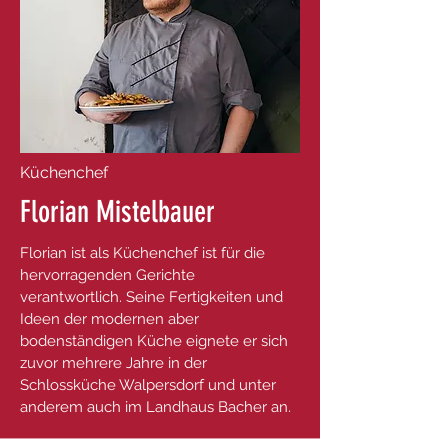
Küchenchef
Florian Mistelbauer
Florian ist als Küchenchef ist für die
hervorragenden Gerichte
verantwortlich. Seine Fertigkeiten und
Ideen der modernen aber
bodenständigen Küche eignete er sich
zuvor mehrere Jahre in der
Schlossküche Walpersdorf und unter
anderem auch im Landhaus Bacher an.