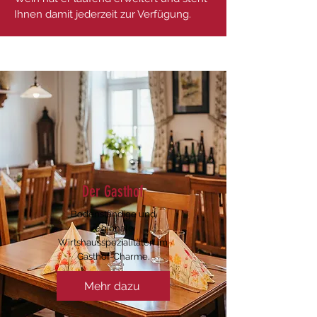
Ihnen damit jederzeit zur Verfügung.
Der Gasthof
Bodenständige und
regionale
Wirtshausspezialitäten im
Gasthof-Charme.
Mehr dazu