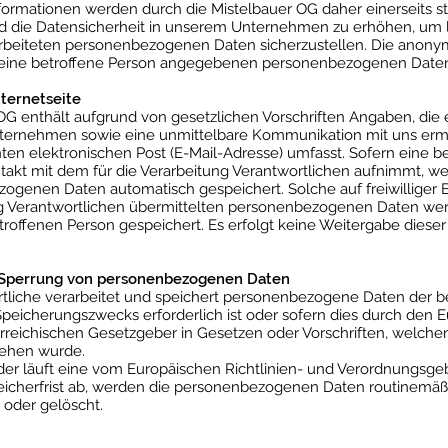
mationen werden durch die Mistelbauer OG daher einerseits stat
 die Datensicherheit in unserem Unternehmen zu erhöhen, um le
arbeiteten personenbezogenen Daten sicherzustellen. Die anony
 eine betroffene Person angegebenen personenbezogenen Daten
nternetseite
 OG enthält aufgrund von gesetzlichen Vorschriften Angaben, die 
rnehmen sowie eine unmittelbare Kommunikation mit uns ermög
en elektronischen Post (E-Mail-Adresse) umfasst. Sofern eine be
takt mit dem für die Verarbeitung Verantwortlichen aufnimmt, we
ogenen Daten automatisch gespeichert. Solche auf freiwilliger B
ung Verantwortlichen übermittelten personenbezogenen Daten we
roffenen Person gespeichert. Es erfolgt keine Weitergabe die
 Sperrung von personenbezogenen Daten
ortliche verarbeitet und speichert personenbezogene Daten der b
Speicherungszwecks erforderlich ist oder sofern dies durch den E
eichischen Gesetzgeber in Gesetzen oder Vorschriften, welchen 
sehen wurde.
der läuft eine vom Europäischen Richtlinien- und Verordnungsge
icherfrist ab, werden die personenbezogenen Daten routinemä
 oder gelöscht.