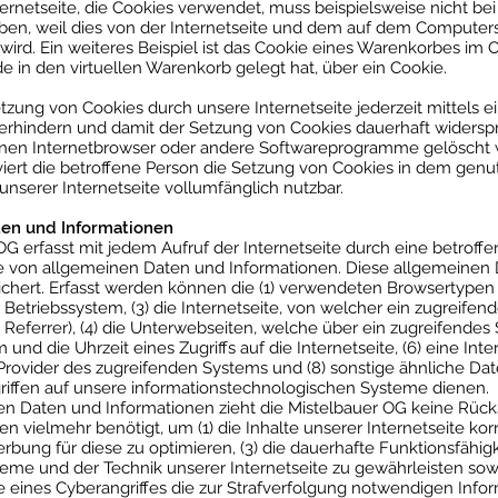
nternetseite, die Cookies verwendet, muss beispielsweise nicht be
ben, weil dies von der Internetseite und dem auf dem Compute
d. Ein weiteres Beispiel ist das Cookie eines Warenkorbes im 
nde in den virtuellen Warenkorb gelegt hat, über ein Cookie.
tzung von Cookies durch unsere Internetseite jederzeit mittels 
erhindern und damit der Setzung von Cookies dauerhaft widersp
einen Internetbrowser oder andere Softwareprogramme gelöscht we
iert die betroffene Person die Setzung von Cookies in dem genut
nserer Internetseite vollumfänglich nutzbar.
ten und Informationen
OG erfasst mit jedem Aufruf der Internetseite durch eine betroff
he von allgemeinen Daten und Informationen. Diese allgemeinen
ichert. Erfasst werden können die (1) verwendeten Browsertypen
etriebssystem, (3) die Internetseite, von welcher ein zugreifen
 Referrer), (4) die Unterwebseiten, welche über ein zugreifendes
und die Uhrzeit eines Zugriffs auf die Internetseite, (6) eine Inte
e-Provider des zugreifenden Systems und (8) sonstige ähnliche Da
iffen auf unsere informationstechnologischen Systeme dienen.
en Daten und Informationen zieht die Mistelbauer OG keine Rücks
 vielmehr benötigt, um (1) die Inhalte unserer Internetseite korre
rbung für diese zu optimieren, (3) die dauerhafte Funktionsfähig
eme und der Technik unserer Internetseite zu gewährleisten sow
 eines Cyberangriffes die zur Strafverfolgung notwendigen Infor