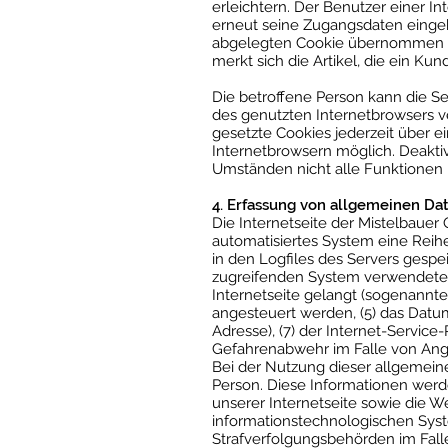
erleichtern. Der Benutzer einer I
erneut seine Zugangsdaten einge
abgelegten Cookie übernommen wir
merkt sich die Artikel, die ein Ku
Die betroffene Person kann die Se
des genutzten Internetbrowsers v
gesetzte Cookies jederzeit über 
Internetbrowsern möglich. Deaktiv
Umständen nicht alle Funktionen u
4. Erfassung von allgemeinen Da
Die Internetseite der Mistelbauer 
automatisiertes System eine Rei
in den Logfiles des Servers gespe
zugreifenden System verwendete B
Internetseite gelangt (sogenannte
angesteuert werden, (5) das Datum 
Adresse), (7) der Internet-Servic
Gefahrenabwehr im Falle von Angr
Bei der Nutzung dieser allgemein
Person. Diese Informationen werden
unserer Internetseite sowie die We
informationstechnologischen Syst
Strafverfolgungsbehörden im Falle