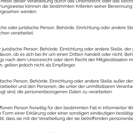
Mittel dieser Verarbeitung durch das Unionsrecht oder das Rech
iehungsweise können die bestimmten Kriterien seiner Benennun
orgesehen werden.
liche oder juristische Person, Behörde, Einrichtung oder andere 
chen verarbeitet.
r juristische Person, Behörde, Einrichtung oder andere Stelle, 
von, ob es sich bei ihr um einen Dritten handelt oder nicht. B
s nach dem Unionsrecht oder dem Recht der Mitgliedstaaten m
 gelten jedoch nicht als Empfänger.
uristische Person, Behörde, Einrichtung oder andere Stelle außer d
rarbeiter und den Personen, die unter der unmittelbaren Verant
fugt sind, die personenbezogenen Daten zu verarbeiten.
offenen Person freiwillig für den bestimmten Fall in informierter
orm einer Erklärung oder einer sonstigen eindeutigen bestätig
ibt, dass sie mit der Verarbeitung der sie betreffenden persone