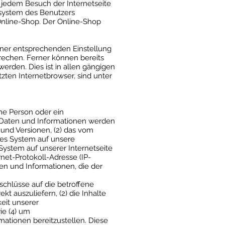
i jedem Besuch der Internetseite
rsystem des Benutzers
Online-Shop. Der Online-Shop
einer entsprechenden Einstellung
rechen. Ferner können bereits
rden. Dies ist in allen gängigen
zten Internetbrowser, sind unter
ene Person oder ein
 Daten und Informationen werden
 und Versionen, (2) das vom
des System auf unsere
 System auf unserer Internetseite
rnet-Protokoll-Adresse (IP-
ten und Informationen, die der
chlüsse auf die betroffene
kt auszuliefern, (2) die Inhalte
keit unserer
ie (4) um
mationen bereitzustellen. Diese