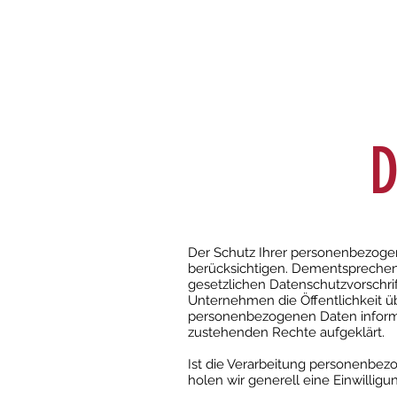
OF ZUR VENUS
Der Ga
D
Der Schutz Ihrer personenbezogen
berücksichtigen. Dementsprechen
gesetzlichen Datenschutzvorschri
Unternehmen die Öffentlichkeit ü
personenbezogenen Daten informie
zustehenden Rechte aufgeklärt.
Ist die Verarbeitung personenbezo
holen wir generell eine Einwilligu