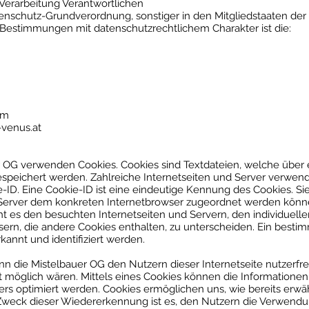
 Verarbeitung Verantwortlichen
tenschutz-Grundverordnung, sonstiger in den Mitgliedstaaten de
Bestimmungen mit datenschutzrechtlichem Charakter ist die:
om
-venus.at
er OG verwenden Cookies. Cookies sind Textdateien, welche über
speichert werden.
Zahlreiche Internetseiten und Server verwend
ID. Eine Cookie-ID ist eine eindeutige Kennung des Cookies. Sie
 Server dem konkreten Internetbrowser zugeordnet werden könn
t es den besuchten Internetseiten und Servern, den individuell
ern, die andere Cookies enthalten, zu unterscheiden. Ein besti
kannt und identifiziert werden.
n die Mistelbauer OG den Nutzern dieser Internetseite nutzerfreu
t möglich wären.
Mittels eines Cookies können die Informatione
ers optimiert werden. Cookies ermöglichen uns, wie bereits erwä
Zweck dieser Wiedererkennung ist es, den Nutzern die Verwendun