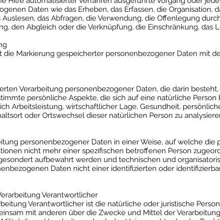
hne Hilfe automatisierter Verfahren ausgeführte Vorgang oder jed
nen Daten wie das Erheben, das Erfassen, die Organisation, da
Auslesen, das Abfragen, die Verwendung, die Offenlegung durch
ng, den Abgleich oder die Verknüpfung, die Einschränkung, das 
ng
st die Markierung gespeicherter personenbezogener Daten mit dem
tisierten Verarbeitung personenbezogener Daten, die darin beste
mmte persönliche Aspekte, die sich auf eine natürliche Person 
 Arbeitsleistung, wirtschaftlicher Lage, Gesundheit, persönliche
thaltsort oder Ortswechsel dieser natürlichen Person zu analysier
beitung personenbezogener Daten in einer Weise, auf welche d
ationen nicht mehr einer spezifischen betroffenen Person zugeo
n gesondert aufbewahrt werden und technischen und organisator
enbezogenen Daten nicht einer identifizierten oder identifizierb
Verarbeitung Verantwortlicher
rbeitung Verantwortlicher ist die natürliche oder juristische Perso
emeinsam mit anderen über die Zwecke und Mittel der Verarbeit