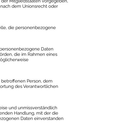
t der Mitgliedstaaten vorgegeben,
g nach dem Unionsrecht oder
Stelle, die personenbezogene
der personenbezogene Daten
ehörden, die im Rahmen eines
öglicherweise
er betroffenen Person, dem
wortung des Verantwortlichen
 Weise und unmissverständlich
enden Handlung, mit der die
nbezogenen Daten einverstanden