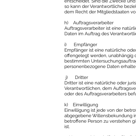
entscheidet. Sind die Zwecke und 
so kann der Verantwortliche bez
dem Recht der Mitgliedstaaten v
h) Auftragsverarbeiter
Auftragsverarbeiter ist eine natür
Daten im Auftrag des Verantwortli
i) Empfänger
Empfänger ist eine natürliche ode
offengelegt werden, unabhängig da
bestimmten Untersuchungsauftrag
personenbezogene Daten erhalten,
j) Dritter
Dritter ist eine natürliche oder j
Verantwortlichen, dem Auftragsve
oder des Auftragsverarbeiters be
k) Einwilligung
Einwilligung ist jede von der betr
abgegebene Willensbekundung in F
betroffene Person zu verstehen g
ist.