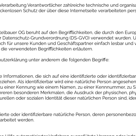
e Verarbeitung Verantwortlicher zahlreiche technische und orga
ckenlosen Schutz der über diese Internetseite verarbeiteten 
elbauer OG beruht auf den Begrifflichkeiten, die durch den Euro
r Datenschutz-Grundverordnung (DS-GVO) verwendet wurden. Un
 auch für unsere Kunden und Geschäftspartner einfach lesbar und v
die verwendeten Begrifflichkeiten erläutern.
utzerklärung unter anderem die folgenden Begriffe:
nformationen, die sich auf eine identifizierte oder identifizierba
iehen. Als identifizierbar wird eine natürliche Person angesehen, 
zu einer Kennung wie einem Namen, zu einer Kennnummer, zu Sta
eren besonderen Merkmalen, die Ausdruck der physischen, phys
urellen oder sozialen Identität dieser natürlichen Person sind, ide
izierte oder identifizierbare natürliche Person, deren personenb
arbeitet werden.