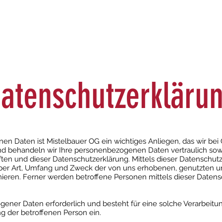
sthof
Essen & Trinken
Veranstaltungen
Zimmer
atenschutzerkläru
en Daten ist Mistelbauer OG ein wichtiges Anliegen, das wir bei
d behandeln wir Ihre personenbezogenen Daten vertraulich sowi
ften und dieser Datenschutzerklärung. Mittels dieser Datenschu
ber Art, Umfang und Zweck der von uns erhobenen, genutzten u
ren. Ferner werden betroffene Personen mittels dieser Datens
gener Daten erforderlich und besteht für eine solche Verarbeitu
ng der betroffenen Person ein.