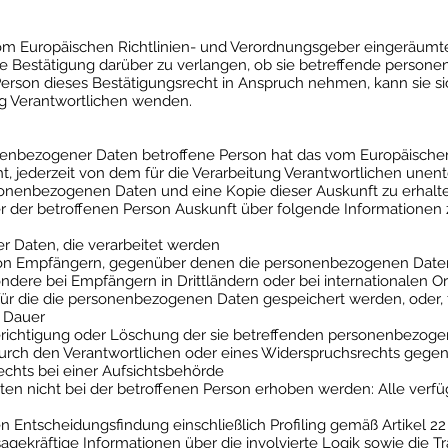
om Europäischen Richtlinien- und Verordnungsgeber eingeräumte
ne Bestätigung darüber zu verlangen, ob sie betreffende person
rson dieses Bestätigungsrecht in Anspruch nehmen, kann sie sic
ung Verantwortlichen wenden.
enbezogener Daten betroffene Person hat das vom Europäischen
 jederzeit von dem für die Verarbeitung Verantwortlichen unentg
onenbezogenen Daten und eine Kopie dieser Auskunft zu erhalte
r der betroffenen Person Auskunft über folgende Informationen
 Daten, die verarbeitet werden
von Empfängern, gegenüber denen die personenbezogenen Daten
dere bei Empfängern in Drittländern oder bei internationalen O
für die die personenbezogenen Daten gespeichert werden, oder, fal
r Dauer
erichtigung oder Löschung der sie betreffenden personenbezoge
urch den Verantwortlichen oder eines Widerspruchsrechts gegen
chts bei einer Aufsichtsbehörde
n nicht bei der betroffenen Person erhoben werden: Alle verfü
en Entscheidungsfindung einschließlich Profiling gemäß Artikel 
agekräftige Informationen über die involvierte Logik sowie die 